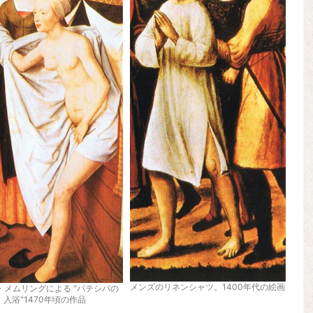
メンズのリネンシャツ。1400年代の絵画
・メムリングによる "パテシバの
入浴"1470年頃の作品