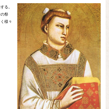
場する。
者の祭
なく様々