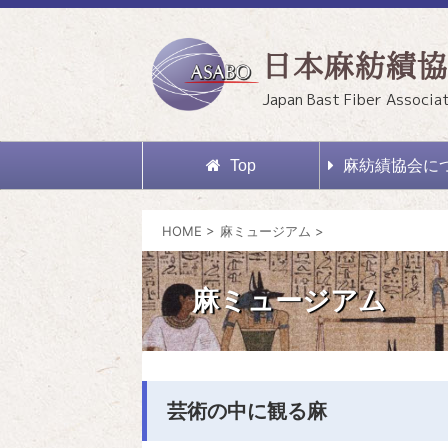
日本麻紡績協
Japan Bast Fiber Associa
Top
麻紡績協会に
HOME
>
麻ミュージアム
>
麻ミュージアム
芸術の中に観る麻