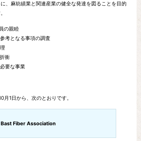
もに、麻紡績業と関連産業の健全な発達を図ることを目的
す。
員の親睦
上参考となる事項の調査
整理
び折衝
に必要な事業
10月1日から、次のとおりです。
Bast Fiber Association