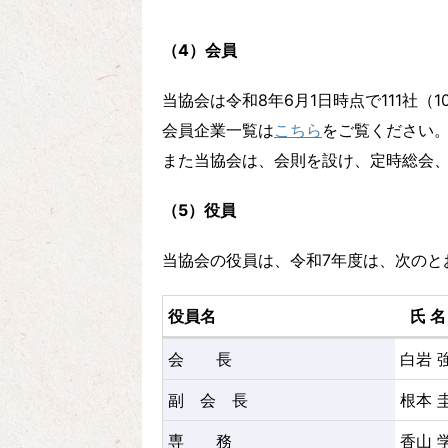
（4）会員
当協会は令和8年6月1日時点で111社（1
会員企業一覧は
こちら
をご覧ください
また当協会は、会則を設け、定時総会
（5）役員
当協会の役員は、令和7年度は、次のと
役員名
氏 名
役員名
氏 名
会 長
白岩 
副 会 長
根本 
専 務
香山 