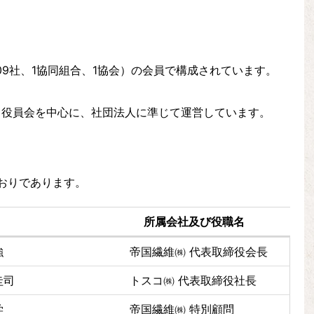
09社、1協同組合、1協会）の
会員で構成されています。
。
、役員会を中心に、社団法人に準じて運営しています。
おりであります。
所属会社及び役職名
所属会社及び役職名
強
帝国繊維㈱ 代表取締役会長
圭司
トスコ㈱ 代表取締役社長
学
帝国繊維㈱ 特別顧問