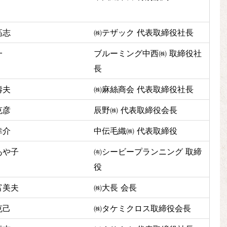
高志
㈱テザック 代表取締役社長
一
ブルーミング中西㈱ 取締役社
長
壽夫
㈱麻絲商会 代表取締役社長
克彦
辰野㈱ 代表取締役会長
幸介
中伝毛織㈱ 代表取締役
あや子
㈲シービープランニング 取締
役
富美夫
㈱大長 会長
克己
㈱タケミクロス取締役会長