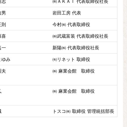
悟志
㈱ＡＫＡＩ 代表取締役社長
信男
岩田工房 代表
正則
今村㈱ 代表取締役
源喜
㈱武蔵富装 代表取締役社長
真一
新陽㈱ 代表取締役社長
まゆみ
㈲リネット 取締役
昭夫
㈱ 麻業会館 取締役
弘
㈱ 麻業会館 取締役
誠
トスコ㈱ 取締役 管理統括部長