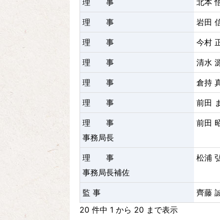
理 事
北本 
理 事
岩田 
理 事
今村 
理 事
清水 
理 事
倉持 
理 事
前田 
理 事
前田 
事務局長
理 事
松浦 
事務局長補佐
監 事
齊藤 
20 件中 1 から 20 まで表示