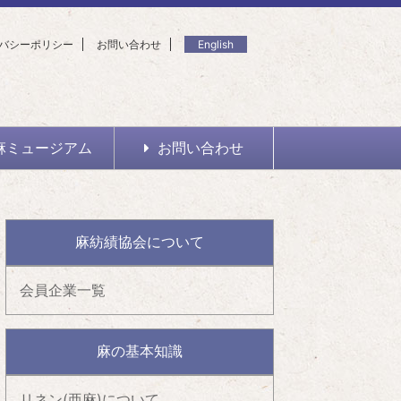
バシーポリシー
お問い合わせ
English
麻ミュージアム
お問い合わせ
麻紡績協会について
会員企業一覧
麻の基本知識
リネン(亜麻)について