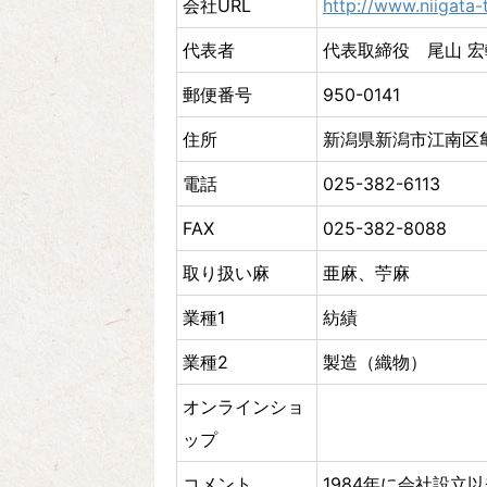
会社URL
http://www.niigata-
代表者
代表取締役 尾山 宏
郵便番号
950-0141
住所
新潟県新潟市江南区亀
電話
025-382-6113
FAX
025-382-8088
取り扱い麻
亜麻、苧麻
業種1
紡績
業種2
製造（織物）
オンラインショ
ップ
コメント
1984年に会社設