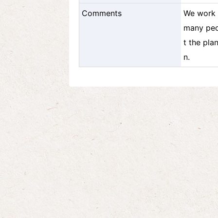
Comments
We work 
many peo
t the pla
n.