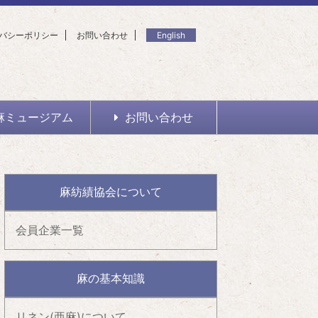
バシーポリシー
お問い合わせ
English
麻ミュージアム
お問い合わせ
麻紡績協会について
会員企業一覧
麻の基本知識
リネン(亜麻)について