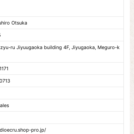
hiro Otsuka
5
nzyu-ru Jiyuugaoka building 4F, Jiyugaoka, Meguro-k
1171
0713
ales
udioecru.shop-pro.jp/