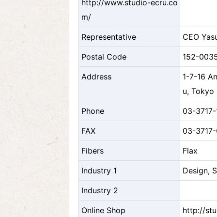
http://www.studio-ecru.co
m/
Representative
CEO Yasu
Postal Code
152-003
Address
1-7-16 A
u, Tokyo
Phone
03-3717-
FAX
03-3717-
Fibers
Flax
Industry 1
Design, S
Industry 2
Online Shop
http://st