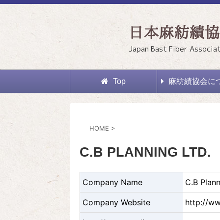
日本麻紡績協
Japan Bast Fiber Associa
Top
麻紡績協会に
HOME
>
C.B PLANNING LTD.
Company Name
C.B Plann
Company Website
http://w