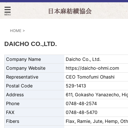
日本麻紡績協会
HOME
>
DAICHO CO.,LTD.
Company Name
Daicho Co., Ltd.
Company Website
https://daicho-ohmi.com
Representative
CEO Tomofumi Ohashi
Postal Code
529-1413
Address
611, Gokasho Yanazecho, Hig
Phone
0748-48-2574
FAX
0748-48-5470
Fibers
Flax, Ramie, Jute, Hemp, Oth