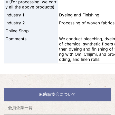
※ (For processing, we carr
y all the above products)
Industry 1
Dyeing and Finishing
Industry 2
Processing of woven fabrics
Online Shop
Comments
We conduct bleaching, dyein
of chemical synthetic fibers 
ther, dyeing and finishing of
ng with Omi Chijimi, and proc
dding, and linen rolls.
麻紡績協会について
会員企業一覧