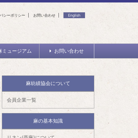
バシーポリシー
お問い合わせ
English
麻ミュージアム
お問い合わせ
麻紡績協会について
会員企業一覧
麻の基本知識
リネン(亜麻)について