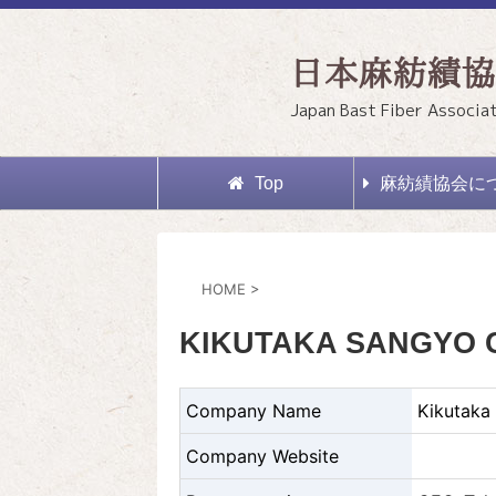
日本麻紡績協
Japan Bast Fiber Associa
Top
麻紡績協会に
HOME
>
KIKUTAKA SANGYO 
Company Name
Kikutaka 
Company Website