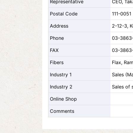
Representative
CEO, Tak
Postal Code
111-0051
Address
2-12-3, 
Phone
03-3863
FAX
03-3863
Fibers
Flax, Ram
Industry 1
Sales (M
Industry 2
Sales of 
Online Shop
Comments