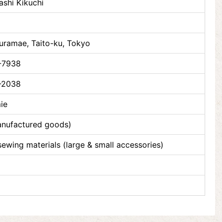
ashi Kikuchi
Kuramae, Taito-ku, Tokyo
-7938
-2038
ie
anufactured goods)
sewing materials (large & small accessories)